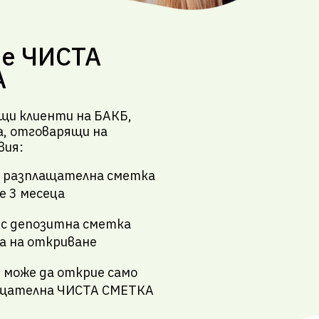
 е ЧИСТА
А
щи клиенти на БАКБ,
а, отговарящи на
вия:
а разплащателна сметка
е 3 месеца
 с депозитна сметка
а на откриване
 може да открие само
ащателна ЧИСТА СМЕТКА