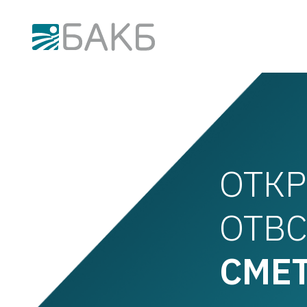
BACB Onboarding
ОТК
ОТВ
СМЕ