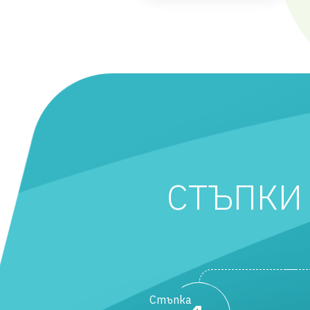
СТЪПКИ
За кого е
POP CARD
Стъпка