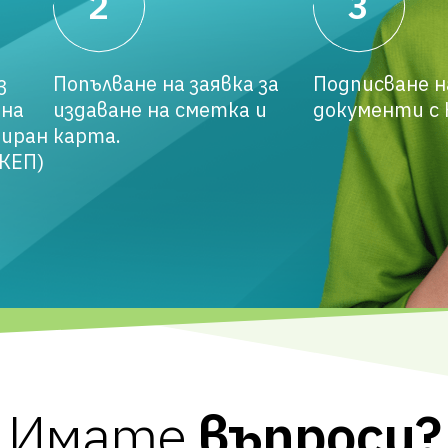
2
3
Един клиент може да
открие само една POP
CARD
з
Попълване на заявка за
Подписване н
След навършване на 25
 на
издаване на сметка и
документи с 
години POP CARD
циран
карта.
автоматично се
(КЕП)
трансформира в ЧИСТА
СМЕТКА и ползва
нейните предимства.
Имате
въпроси?