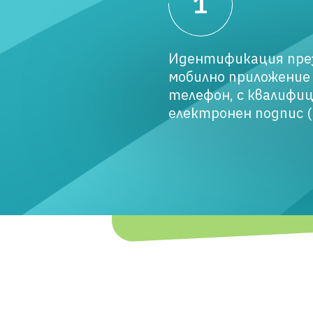
1
Без такси
Идентификация пре
мобилно приложение
Онлайн
телефон, с квалифи
Изцяло
банкиране
електронен подпис 
онлайн