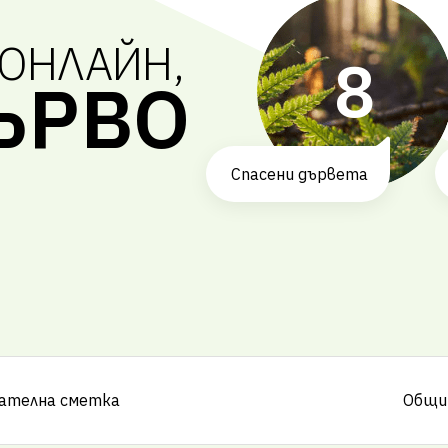
ОНЛАЙН,
8
ЪРВО
Спасени дървета
щателна сметка
Общи 