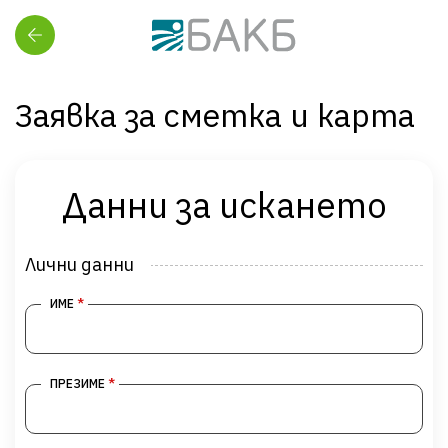
BACB Onboarding
Заявка за сметка и карта
Начало
Заявка за сметка и карта
Данни за искането
Данни за физическо лице
Лични данни
*
ИМЕ
*
ПРЕЗИМЕ