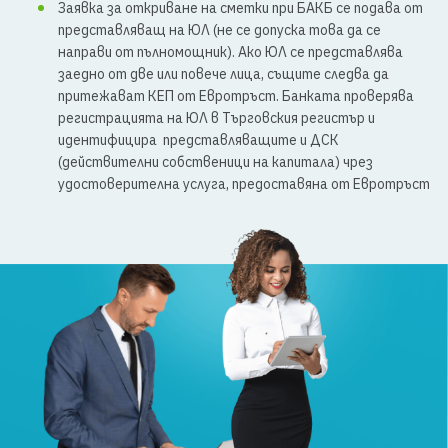
Заявка за откриване на сметки при БАКБ се подава от
представляващ на ЮЛ (не се допуска това да се
направи от пълномощник). Ако ЮЛ се представлява
заедно от две или повече лица, същите следва да
притежават КЕП от Евротръст. Банката проверява
регистрацията на ЮЛ в Търговския регистър и
идентифицира представляващите и ДСК
(действителни собственици на капитала) чрез
удостоверителна услуга, предоставяна от Евротръст