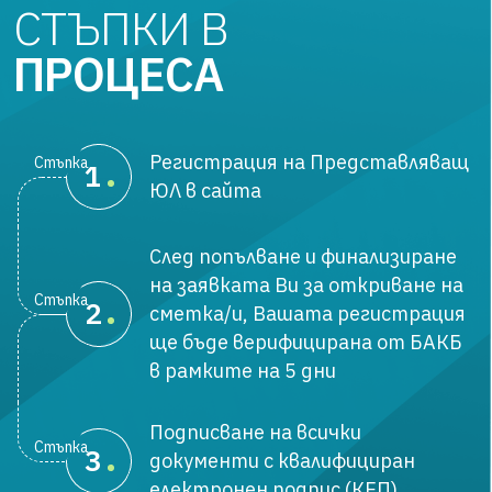
СТЪПКИ В
ПРОЦЕСА
Регистрация на Представляващ
Стъпка
1
ЮЛ в сайта
След попълване и финализиране
на заявката Ви за откриване на
Стъпка
2
сметка/и, Вашата регистрация
ще бъде верифицирана от БАКБ
в рамките на 5 дни
Подписване на всички
Стъпка
3
документи с квалифициран
електронен подпис (КЕП)