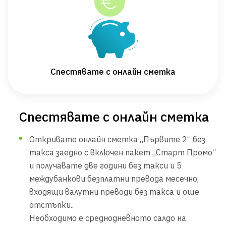
Спестявате с онлайн сметка
Спестявате с онлайн сметка
Откривате онлайн сметка „Първите 2“ без
такса заедно с включен пакет „Старт Промо“
и получавате две години без такси и 5
междубанкови безплатни превода месечно,
входящи валутни преводи без такса и още
отстъпки..
Необходимо е среднодневното салдо на