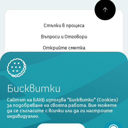
Нагоре
Стъпки в процеса
Въпроси и Отговори
Открийте сметка
Общи условия
Бисквитки
Рамков договор за разплащателна сметка
Лихвен бюлетин
Сайтът на БАКБ използва "Бисквитки" (Cookies)
за подобряване на своята работа. Вие можете
Тарифа на банката
да се съгласите с всички или да ги настроите
индивидуално.
Българо-американска кредитна банка © 2024. Всички права
запазени.